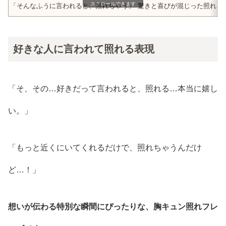
スクロールできます
「そんなふうに言われると、照れちゃう」
驚きと喜びが混じった照れ
好きな人に言われて照れる表現
「そ、その…好きだって言われると、照れる…本当に嬉し
い。」
「もっと近くにいてくれるだけで、照れちゃうんだけ
ど…！」
想いが伝わる特別な瞬間にぴったりな、胸キュン照れフレ