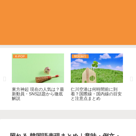
K-POP
韓国旅行
K
メン
東方神起 現在の人気は？最
仁川空港は何時間前に到
ス
徹
新動員・SNS話題から徹底
着？国際線・国内線の目安
は
解説
と注意点まとめ
来