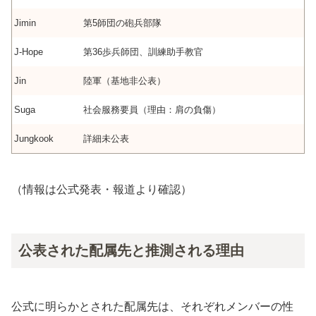
Jimin
第5師団の砲兵部隊
J-Hope
第36歩兵師団、訓練助手教官
Jin
陸軍（基地非公表）
Suga
社会服務要員（理由：肩の負傷）
Jungkook
詳細未公表
（情報は公式発表・報道より確認）
公表された配属先と推測される理由
公式に明らかとされた配属先は、それぞれメンバーの性