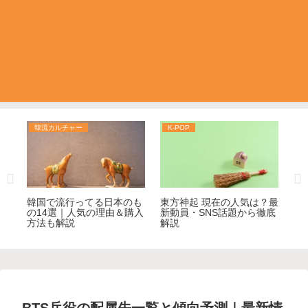
韓流カルチャー
K-POP
K
覧】
韓国で流行ってる日本のも
東方神起 現在の人気は？最
【
解
の14選｜人気の理由＆購入
新動員・SNS話題から徹底
バ
方法も解説
解説
底